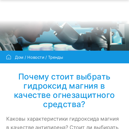
Дом
Новости
Тренды
Почему стоит выбрать
гидроксид магния в
качестве огнезащитного
средства?
Каковы характеристики гидроксида магния
в качестве антипирена? Стоит ли выбирать