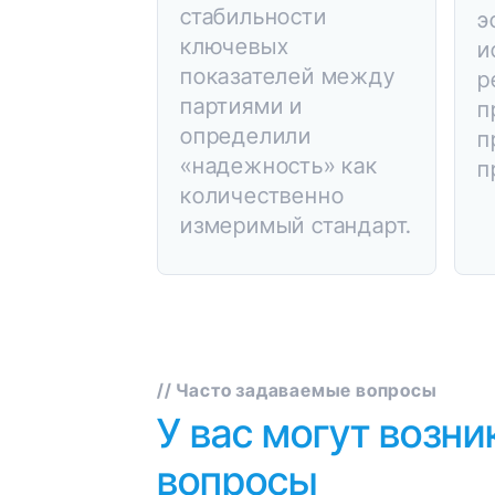
стабильности
э
ключевых
и
показателей между
р
партиями и
п
определили
п
«надежность» как
п
количественно
измеримый стандарт.
// Часто задаваемые вопросы
У вас могут возни
вопросы