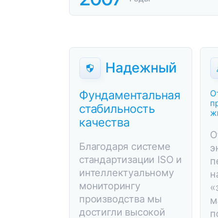
Надежный
Фундаментальная
О
п
стабильность
ж
качества
О
Благодаря системе
э
стандартизации ISO и
п
интеллектуальному
н
мониторингу
«
производства мы
м
достигли высокой
п