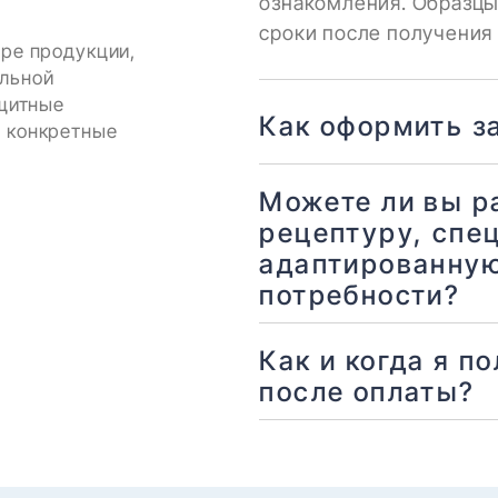
ознакомления. Образцы
сроки после получения 
оре продукции,
альной
ащитные
Как оформить з
и конкретные
Можете ли вы р
рецептуру, спе
адаптированную
потребности?
Как и когда я п
после оплаты?