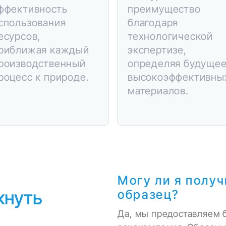
ффективность
преимущество
спользования
благодаря
есурсов,
технологической
риближая каждый
экспертизе,
роизводственный
определяя будуще
роцесс к природе.
высокоэффективны
материалов.
Могу ли я полу
кнуть
образец?
Да, мы предоставляем 