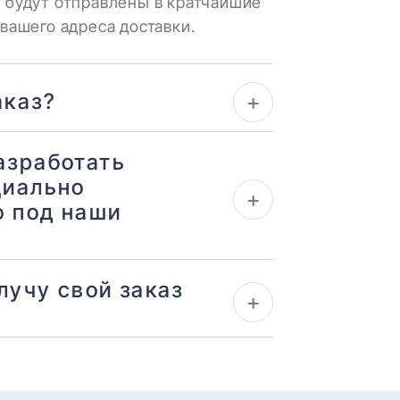
 будут отправлены в кратчайшие
вашего адреса доставки.
+
аказ?
азработать
циально
+
 под наши
олучу свой заказ
+