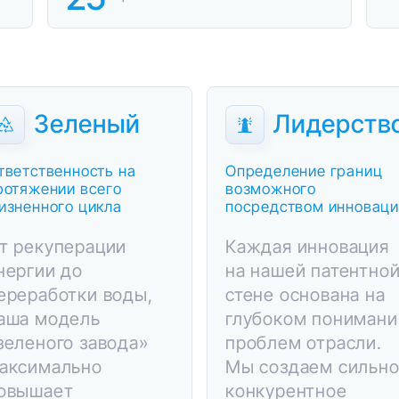
Зеленый
Лидерств
тветственность на
Определение границ
ротяжении всего
возможного
изненного цикла
посредством инновац
т рекуперации
Каждая инновация
нергии до
на нашей патентно
ереработки воды,
стене основана на
аша модель
глубоком понимани
зеленого завода»
проблем отрасли.
аксимально
Мы создаем сильн
овышает
конкурентное