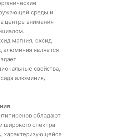
органические
кружающей среды и
 в центре внимания
нциалом.
сид магния, оксид
ид алюминия является
ладает
иональные свойства,
ксида алюминия,
иния
антипиренов обладают
и широкого спектра
в, характеризующейся