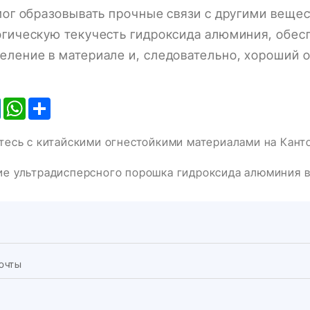
мог образовывать прочные связи с другими вещ
гическую текучесть гидроксида алюминия, обес
еление в материале и, следовательно, хороший 
k
LinkedIn
WhatsApp
Share