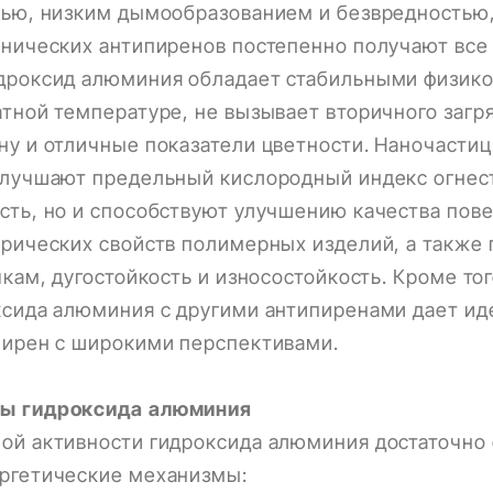
тью, низким дымообразованием и безвредностью,
анических антипиренов постепенно получают все
дроксид алюминия обладает стабильными физик
тной температуре, не вызывает вторичного загря
у и отличные показатели цветности. Наночасти
улучшают предельный кислородный индекс огнес
ть, но и способствуют улучшению качества пове
трических свойств полимерных изделий, а также
чкам, дугостойкость и износостойкость. Кроме т
сида алюминия с другими антипиренами дает иде
пирен с широкими перспективами.
ы гидроксида алюминия
ой активности гидроксида алюминия достаточно 
ргетические механизмы: