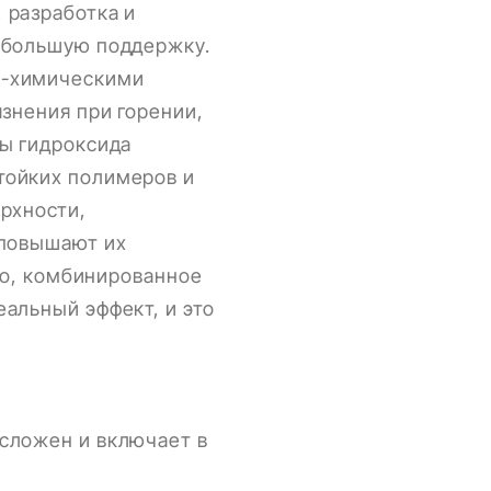
 разработка и
 большую поддержку.
о-химическими
знения при горении,
цы гидроксида
тойких полимеров и
рхности,
 повышают их
ого, комбинированное
альный эффект, и это
сложен и включает в