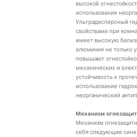
высокой огнестойкос
использование неорг
Ультрадисперсный ги
свойствами при комна
имеет высокую белизн
алюминия не только 
повышают огнестойкос
механических и элек
устойчивость к проте
использование гидрок
неорганический анти
Механизм огнезащит
Механизм огнезащитн
себя следующие сине