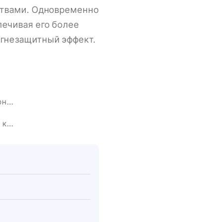
ествами. Одновременно
печивая его более
огнезащитный эффект.
Ознакомьтесь с китайскими огнестойкими материалами на Кантонской ярмарке!
Применение ультрадисперсного порошка гидроксида алюминия в клее для искусственного камня.