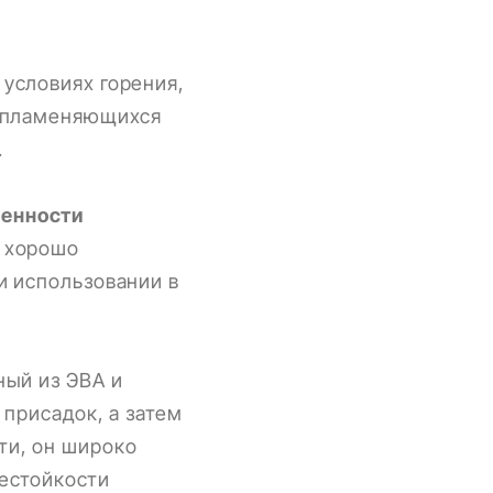
условиях горения,
оспламеняющихся
.
ленности
я хорошо
и использовании в
ный из ЭВА и
 присадок, а затем
ти, он широко
нестойкости