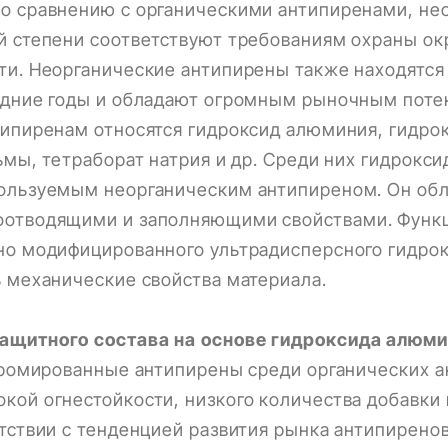
о сравнению с органическими антипиренами, не
й степени соответствуют требованиям охраны о
и. Неорганические антипирены также находятся
едние годы и обладают огромным рыночным поте
ипиренам относятся гидроксид алюминия, гидрок
ьмы, тетраборат натрия и др. Среди них гидрокс
ользуемым неорганическим антипиреном. Он об
отводящими и заполняющими свойствами. Функц
но модифицированного ультрадисперсного гидро
 механические свойства материала.
ащитного состава на основе гидроксида алюм
 бромированные антипирены среди органических 
ой огнестойкости, низкого количества добавки 
тствии с тенденцией развития рынка антипирено