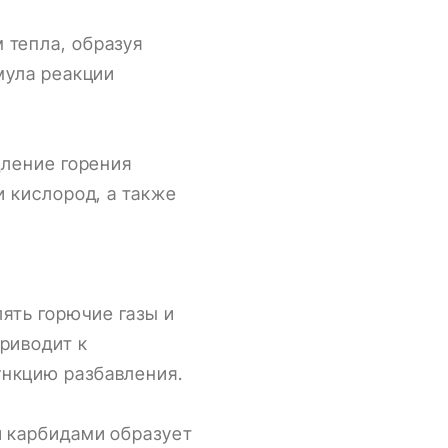
 тепла, образуя
мула реакции
дление горения
и кислород, а также
лять горючие газы и
риводит к
ункцию разбавления.
и карбидами образует