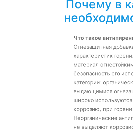
Почему в к
необходим
Что такое антипире
Огнезащитная добавка
характеристик горен
материал огнестойки
безопасность его исп
категории: органичес
выдающимися огнезащ
широко используются.
коррозию, при горени
Неорганические анти
не выделяют коррозио