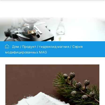
Дом
Продукт
гидроксид магния
Серия
модифицированных MAG