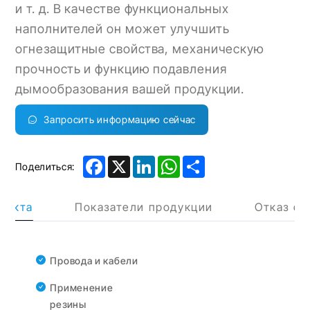
и т. д. В качестве функциональных
наполнителей он может улучшить
огнезащитные свойства, механическую
прочность и функцию подавления
дымообразования вашей продукции.
Запросить информацию сейчас
Facebook
X
LinkedIn
WhatsApp
Share
Поделиться:
дукта
Показатели продукции
Отказ от
Провода и кабели
Применение
резины