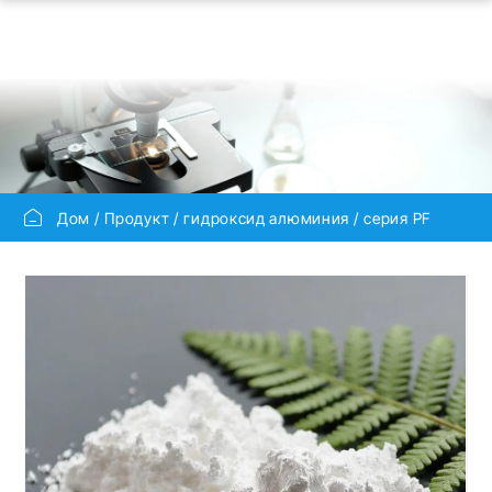
Дом
Продукт
гидроксид алюминия
серия PF