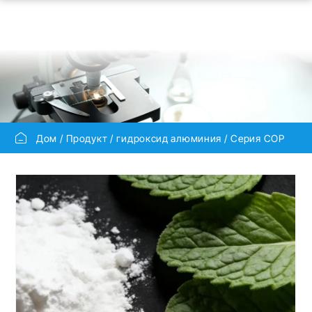
Дом
Продукт
гидроксид алюминия
Серия COP