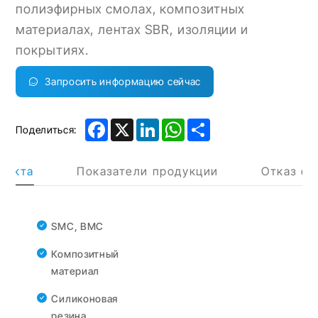
полиэфирных смолах, композитных
материалах, лентах SBR, изоляции и
покрытиях.
Запросить информацию сейчас
Facebook
X
LinkedIn
WhatsApp
Share
Поделиться:
дукта
Показатели продукции
Отказ от
SMC, BMC
Композитный
материал
Силиконовая
резина